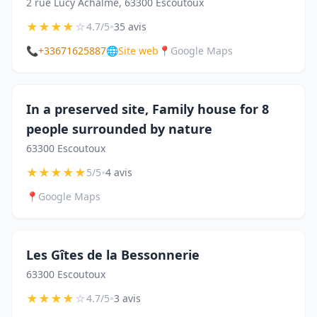
2 rue Lucy Achalme, 63300 Escoutoux
★
★
★
★
☆
•
4.7/5
35 avis
📞
+33671625887
🌐
Site web
📍
Google Maps
In a preserved site, Family house for 8
people surrounded by nature
63300 Escoutoux
★
★
★
★
★
•
5/5
4 avis
📍
Google Maps
Les Gîtes de la Bessonnerie
63300 Escoutoux
★
★
★
★
☆
•
4.7/5
3 avis