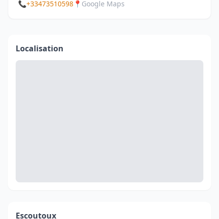
📞
+33473510598
📍
Google Maps
Localisation
Escoutoux